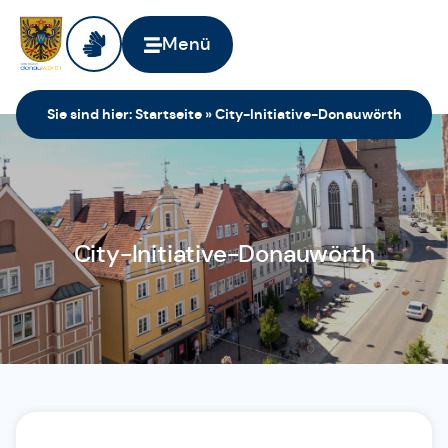
Menü
Sie sind hier:
Startseite
»
City-Initiative-Donauwörth
City-Initiative-Donauwörth