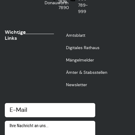
906
Donauwörth
789-
7890
999
Wichtige
Amtsblatt
Links
Digitales Rathaus
Mängelmelder
Ämter & Stabsstellen
Newsletter