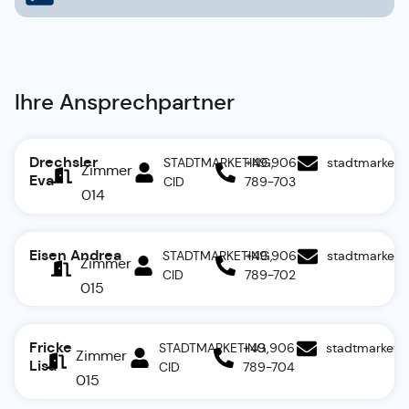
Ihre Ansprechpartner
Drechsler
STADTMARKETING,
+49 906
stadtmarket
Zimmer
Eva
CID
789-703
014
Eisen Andrea
STADTMARKETING,
+49 906
stadtmarket
Zimmer
CID
789-702
015
Fricke
STADTMARKETING,
+49 906
stadtmarketi
Zimmer
Lisa
CID
789-704
015