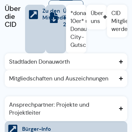
Über
Weiter →
Zu den
Übersicht
*donauwörther
Über
CID
die
Mitgliedern
Termine
10er* und
uns
Mitglied
CID
2026
Donauwörther
werden
City-
Gutschein
Stadtladen Donauwörth
Mitgliedschaften und Auszeichnungen
Ansprechpartner: Projekte und
Projektleiter
Bürger-Info