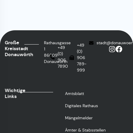
Große
Rathausgasse
stadt@donauwoer
+49
+49
Kreisstadt
1
(0)
(0)
Donauwörth
86609
906
906
Donauwörth
789-
7890
999
Wichtige
Amtsblatt
Links
Digitales Rathaus
Mängelmelder
Ämter & Stabsstellen