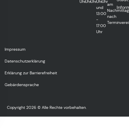
Uhr
Uhr
Uhr
Uhr
Uhr
am
Infor
und
Nachmitta
13:00
nach
-
Terminvere
17:00
Uhr
Impressum
Datenschutzerklärung
Erklärung zur Barrierefreiheit
Gebärdensprache
Copyright 2026 © Alle Rechte vorbehalten.