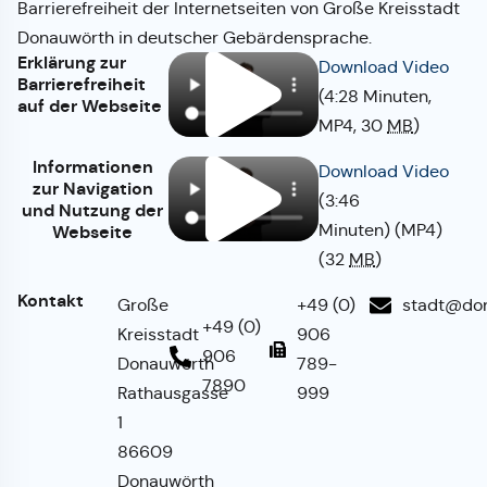
Barrierefreiheit der Internetseiten von Große Kreisstadt
Donauwörth in deutscher Gebärdensprache.
Erklärung zur
Download Video
Barrierefreiheit
(4:28 Minuten,
auf der Webseite
MP4,
30
MB
)
Informationen
Download Video
zur Navigation
(3:46
und Nutzung der
Minuten)
(MP4)
Webseite
(32
MB
)
Kontakt
Große
+49 (0)
stadt@do
+49 (0)
Kreisstadt
906
906
Donauwörth
789-
7890
Rathausgasse
999
1
86609
Donauwörth