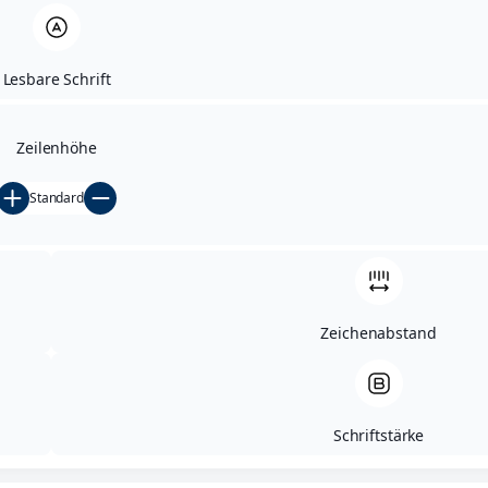
Über das Museum
Lesbare Schrift
Zeilenhöhe
Standard
Zeichenabstand
Schriftstärke
Große
Rathausgasse
stadt@donauwoer
+49