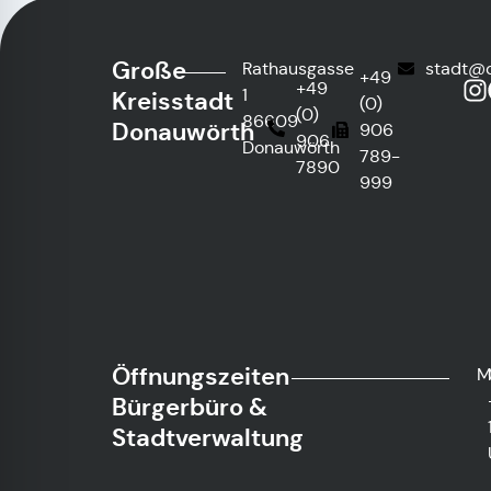
Große
Rathausgasse
stadt@
+49
+49
1
Kreisstadt
(0)
(0)
86609
Donauwörth
906
906
Donauwörth
789-
7890
999
Öffnungszeiten
M
Bürgerbüro &
Stadtverwaltung