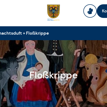
Ko
nachtsduft
»
Floßkrippe
Floßkrippe