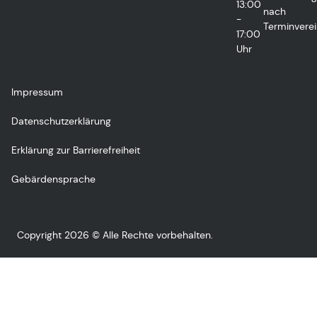
13:00
nach
-
Terminvere
17:00
Uhr
Impressum
Datenschutzerklärung
Erklärung zur Barrierefreiheit
Gebärdensprache
Copyright 2026 © Alle Rechte vorbehalten.