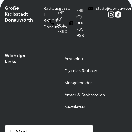
Große
Rathausgasse
stadt@donauwoer
+49
+49
Kreisstadt
1
(0)
(0)
Donauwörth
86609
906
906
Donauwörth
789-
7890
999
Wichtige
Amtsblatt
Links
Digitales Rathaus
Mängelmelder
Ämter & Stabsstellen
Newsletter