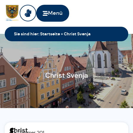
Menü
Sie sind hier:
Startseite
»
Christ Svenja
Christ Svenja
Christ
Zimmer 201