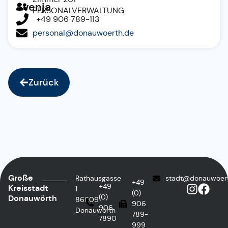
Svenja
PERSONALVERWALTUNG
+49 906 789-113
personal@donauwoerth.de
Zurück
Große
Rathausgasse
stadt@donauwoer
+49
+49
Kreisstadt
1
(0)
(0)
Donauwörth
86609
906
906
Donauwörth
789-
7890
999