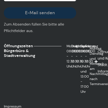
E-Mail senden
Zum Absenden füllen Sie bitte alle
Pflichtfelder aus.
Öffnungszeiten
Montag
Dienstag
Mittwoch
Donnerstag
Freitag
Montag,
Bürgerbüro &
08:00
08:00
08:00
08:00
08:00
Öffnu
Dienstag
Stadtverwaltung
-
-
-
-
-
und K
und
12:30
12:30
12:30
12:30
12:30
Mittwoch
Städt.
Uhr
Uhr
Uhr
Uhr
Uhr
am
Infor
und
Nachmitta
13:00
nach
-
Terminvere
17:00
Uhr
Impressum