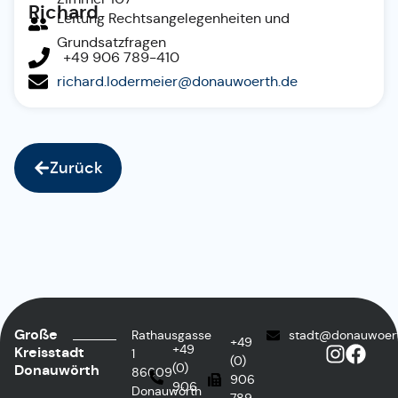
Richard
Leitung Rechtsangelegenheiten und
Grundsatzfragen
+49 906 789-410
richard.lodermeier@donauwoerth.de
Zurück
Große
Rathausgasse
stadt@donauwoer
+49
+49
Kreisstadt
1
(0)
(0)
Donauwörth
86609
906
906
Donauwörth