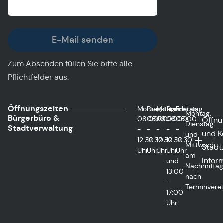
E-Mail senden
Zum Absenden füllen Sie bitte alle
Pflichtfelder aus.
Öffnungszeiten
Montag
Dienstag
Mittwoch
Donnerstag
Freitag
Montag,
Bürgerbüro &
08:00
08:00
08:00
08:00
08:00
Öffnu
Dienstag
Stadtverwaltung
-
-
-
-
-
und K
und
12:30
12:30
12:30
12:30
12:30
Mittwoch
Städt.
Uhr
Uhr
Uhr
Uhr
Uhr
am
Infor
und
Nachmitta
13:00
nach
-
Terminvere
17:00
Uhr