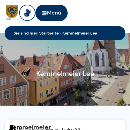
Menü
Sie sind hier:
Startseite
»
Kemmelmeier Lea
Kemmelmeier Lea
Kemmelmeier
Außenstelle Reichsstraße 39