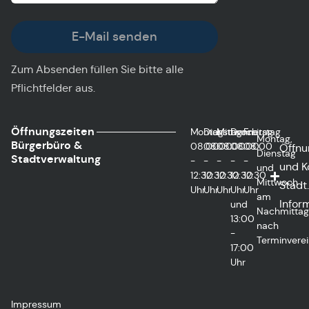
E-Mail senden
Zum Absenden füllen Sie bitte alle
Pflichtfelder aus.
Öffnungszeiten
Montag
Dienstag
Mittwoch
Donnerstag
Freitag
Montag,
Bürgerbüro &
08:00
08:00
08:00
08:00
08:00
Öffnu
Dienstag
Stadtverwaltung
-
-
-
-
-
und K
und
12:30
12:30
12:30
12:30
12:30
Mittwoch
Städt.
Uhr
Uhr
Uhr
Uhr
Uhr
am
Infor
und
Nachmitta
13:00
nach
-
Terminvere
17:00
Uhr
Impressum