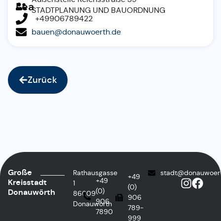
Lea
STADTPLANUNG UND BAUORDNUNG
+49906789422
bauen@donauwoerth.de
Zurück
Große
Rathausgasse
stadt@donauwoer
+49
+49
Kreisstadt
1
(0)
(0)
Donauwörth
86609
906
906
Donauwörth
789-
7890
999