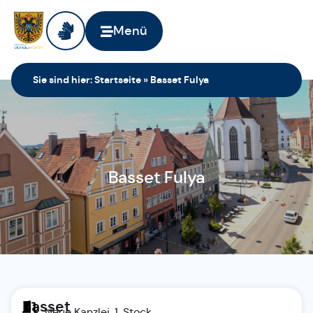
Menü
Sie sind hier:
Startseite
»
Basset Fulya
Basset Fulya
Basset
Neue Kanzlei, 1. Stock