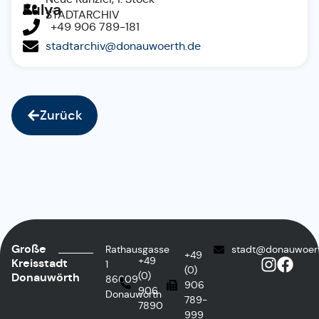
Fulya
STADTARCHIV
+49 906 789-181
stadtarchiv@donauwoerth.de
Zurück
Große
Rathausgasse
stadt@donauwoer
+49
+49
Kreisstadt
1
(0)
(0)
Donauwörth
86609
906
906
Donauwörth
789-
7890
999