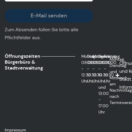
E-Mail senden
Zum Absenden füllen Sie bitte alle
Pflichtfelder aus.
Öffnungszeiten
Montag
Dienstag
Mittwoch
Donnerstag
Freitag
Montag,
Bürgerbüro &
08:00
08:00
08:00
08:00
08:00
Öffnu
Dienstag
Stadtverwaltung
-
-
-
-
-
und K
und
12:30
12:30
12:30
12:30
12:30
Mittwoch
Städt.
Uhr
Uhr
Uhr
Uhr
Uhr
am
Infor
und
Nachmitta
13:00
nach
-
Terminvere
17:00
Uhr
Impressum