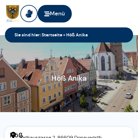
Menü
Sie sind hier:
Startseite
»
Höß Anika
Höß Anika
Höß
Rathausgasse 2, 86609 Donauwörth