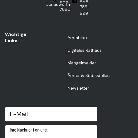
906
906
Donauwörth
789-
7890
999
Wichtige
Amtsblatt
Links
Digitales Rathaus
Mängelmelder
Ämter & Stabsstellen
Newsletter