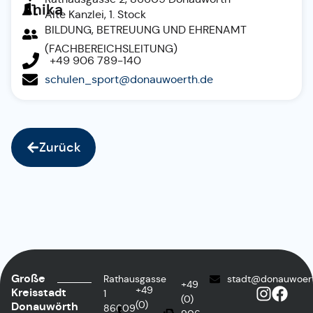
Anika
Alte Kanzlei, 1. Stock
BILDUNG, BETREUUNG UND EHRENAMT
(FACHBEREICHSLEITUNG)
+49 906 789-140
schulen_sport@donauwoerth.de
Zurück
Große
Rathausgasse
stadt@donauwoer
+49
+49
Kreisstadt
1
(0)
(0)
Donauwörth
86609