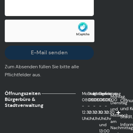
E-Mail senden
Zum Absenden füllen Sie bitte alle
Pflichtfelder aus.
Öffnungszeiten
Montag
Dienstag
Mittwoch
Donnerstag
Freitag
Montag,
Bürgerbüro &
08:00
08:00
08:00
08:00
08:00
Öffnu
Dienstag
Stadtverwaltung
-
-
-
-
-
und K
und
12:30
12:30
12:30
12:30
12:30
Mittwoch
Städt.
Uhr
Uhr
Uhr
Uhr
Uhr
am
Infor
und
Nachmitta
13:00