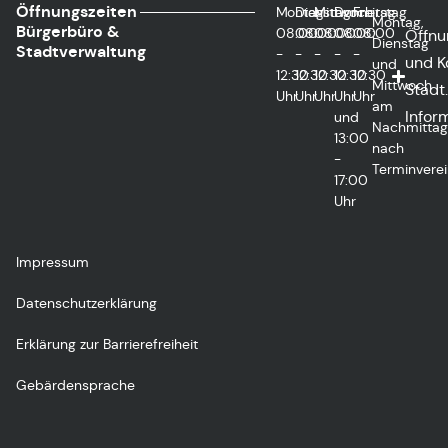
Öffnungszeiten
Montag
Dienstag
Mittwoch
Donnerstag
Freitag
Montag,
Bürgerbüro &
08:00
08:00
08:00
08:00
08:00
Öffnu
Dienstag
Stadtverwaltung
-
-
-
-
-
und K
und
12:30
12:30
12:30
12:30
12:30
Mittwoch
Städt.
Uhr
Uhr
Uhr
Uhr
Uhr
am
Infor
und
Nachmitta
13:00
nach
-
Terminvere
17:00
Uhr
Impressum
Datenschutzerklärung
Erklärung zur Barrierefreiheit
Gebärdensprache