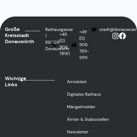
Große
Rathausgasse
stadt@donauwoer
+49
+49
Kreisstadt
1
(0)
(0)
Donauwörth
86609
906
906
Donauwörth
789-
7890
999
Wichtige
Amtsblatt
Links
Digitales Rathaus
Mängelmelder
Ämter & Stabsstellen
Newsletter