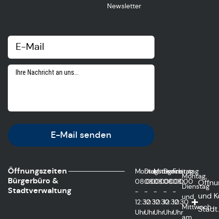
Newsletter
E-Mail senden
Öffnungszeiten
Montag
Dienstag
Mittwoch
Donnerstag
Freitag
Montag,
Bürgerbüro &
08:00
08:00
08:00
08:00
08:00
Öffnu
Dienstag
Stadtverwaltung
-
-
-
-
-
und K
und
12:30
12:30
12:30
12:30
12:30
Mittwoch
Städt.
Uhr
Uhr
Uhr
Uhr
Uhr
am