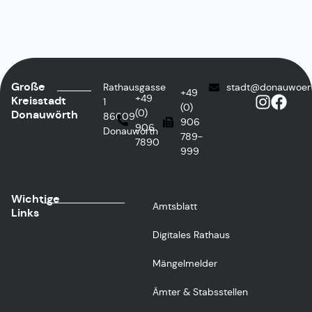
Große
Rathausgasse
stadt@donauwoer
+49
+49
Kreisstadt
1
(0)
(0)
Donauwörth
86609
906
906
Donauwörth
789-
7890
999
Wichtige
Amtsblatt
Links
Digitales Rathaus
Mängelmelder
Ämter & Stabsstellen