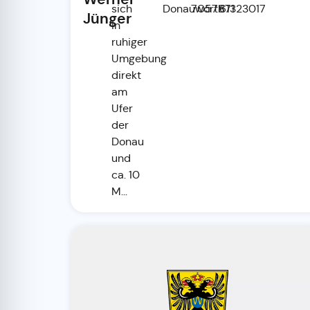
sich
Donauwörth
7057871
61323017
Jünger
in
ruhiger
Umgebung
direkt
am
Ufer
der
Donau
und
ca. 10
M...