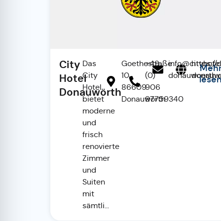
City
Das
Goethestraße
+49
info@cityhote
https://
Meh
City
10,
(0)
donauwoerth.
donauwo
Hotel
lese
Hotel
86609
906
Donauwörth
bietet
Donauwörth
97759340
moderne
und
frisch
renovierte
Zimmer
und
Suiten
mit
sämtli...