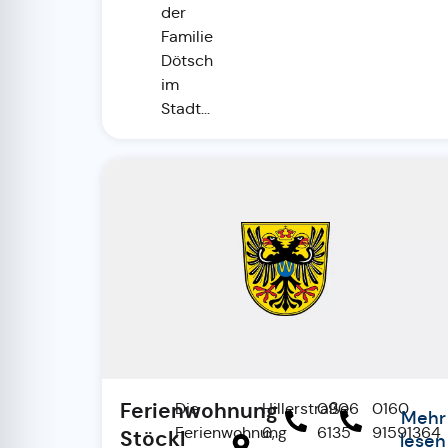
der
Familie
Dötsch
im
Stadt...
Ferienwohnung
Die
Hillerstraße
0906
0160
Mehr
Ferienwohnung
6,
6135
91591364
Stöckl
lesen