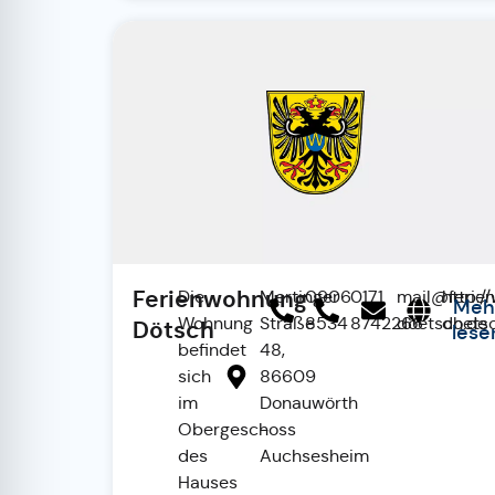
Ferienwohnung
Die
Mertinger
0906
0171
mail@ferie
http:/
Meh
Wohnung
Straße
8534
8742266
doetsch.de
doets
Dötsch
lese
befindet
48,
sich
86609
im
Donauwörth
Obergeschoss
-
des
Auchsesheim
Hauses