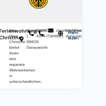
Ferienwohnung
nubio-
Das
Münzgasse
09090
0151
christine.ferienwohnung@gm
http://www.ferienwohn
Mehr
de
Haus
1,
4344
17369883
donauries.de
Christine
lesen
Christine
86609
bietet
Donauwörth
Ihnen
drei
separate
Wohneinheiten
in
unterschiedlichen...