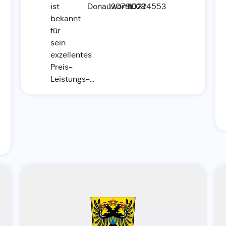
ist
Donauwörth
12079028
10224553
bekannt
für
sein
exzellentes
Preis-
Leistungs-...