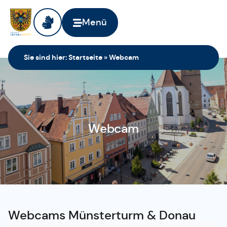
Menü
Sie sind hier:
Startseite
»
Webcam
Webcam
Webcams Münsterturm & Donau