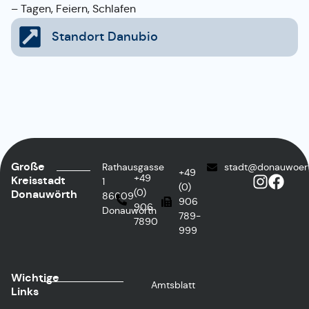
– Tagen, Feiern, Schlafen
Standort Danubio
Große
Rathausgasse
stadt@donauwoer
+49
+49
Kreisstadt
1
(0)
(0)
Donauwörth
86609
906
906
Donauwörth
789-
7890
999
Wichtige
Amtsblatt
Links