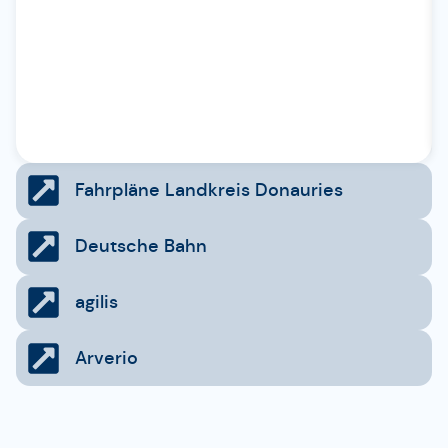
zeichnen
die
gelbe
Flotte
aus.
Fahrpläne Landkreis Donauries
Deutsche Bahn
agilis
Arverio