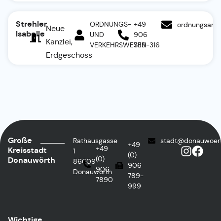
Strehler
ORDNUNGS-
+49
ordnungsamt
Neue
Isabelle
UND
906
Kanzlei,
VERKEHRSWESEN
789-316
Erdgeschoss
Große
Rathausgasse
stadt@donauwoer
+49
+49
Kreisstadt
1
(0)
(0)
Donauwörth
86609
906
906
Donauwörth
789-
7890
999
Wichtige