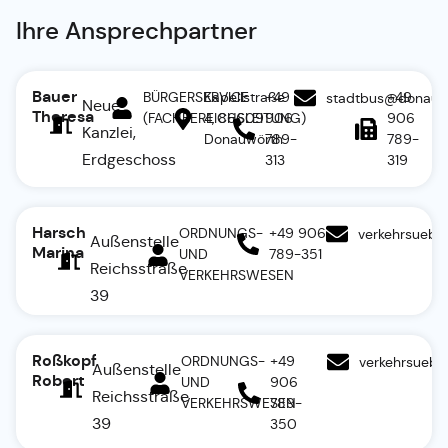
Ihre Ansprechpartner
Bauer
BÜRGERSERVICE
Kapellstraße
+49
+49
stadtbus@donauw
Neue
Theresa
(FACHBEREICHSLEITUNG)
4, 86609
906
906
Kanzlei,
Donauwörth
789-
789-
Erdgeschoss
313
319
Harsch
ORDNUNGS-
+49 906
verkehrsueb
Außenstelle
Marina
UND
789-351
Reichsstraße
VERKEHRSWESEN
39
Roßkopf
ORDNUNGS-
+49
verkehrsueb
Außenstelle
Robert
UND
906
Reichsstraße
VERKEHRSWESEN
789-
39
350