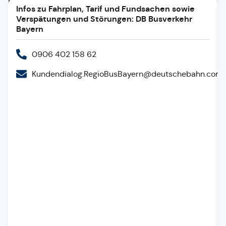
Der
Infos zu Fahrplan, Tarif und Fundsachen sowie
App
Stadtbuslinien
Fahrplan
Tarife und
Ihre
Stadtbus
Verspätungen und Störungen: DB Busverkehr
"Wohin-
Bestimmungen
Meinung
Bayern
Donauwörth
Du-
ist uns
ist
Willst"
wichtig
0906 402 158 62
mit
seinen
Kundendialog.RegioBusBayern@deutschebahn.com
nunmehr
sechs
Linien,
den
attraktiven
Taktzeiten
und
seinen
unschlagbaren
Preisen
eine