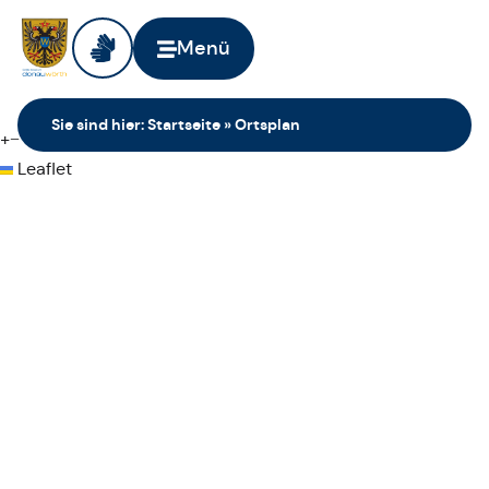
Menü
Sie sind hier:
Startseite
»
Ortsplan
+
−
Leaflet