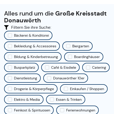
Alles rund um die
Große Kreisstadt
Donauwörth
Filtern Sie ihre Suche:
Bäckerei & Konditorei
Bekleidung & Accessoires
Biergarten
Bildung & Kinderbetreuung
Boardinghäuser
Busparkplatz
Café & Eisdiele
Catering
Dienstleistung
Donauwörther 10er
Drogerie & Körperpflege
Einkaufen / Shoppen
Elektro & Media
Essen & Trinken
Feinkost & Spirituosen
Ferienwohnungen