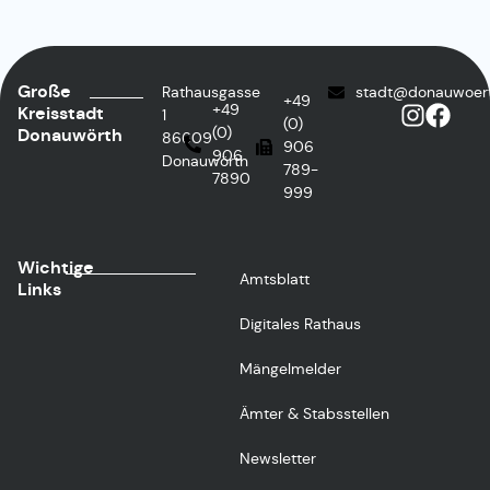
Große
Rathausgasse
stadt@donauwoer
+49
+49
Kreisstadt
1
(0)
(0)
Donauwörth
86609
906
906
Donauwörth
789-
7890
999
Wichtige
Amtsblatt
Links
Digitales Rathaus
Mängelmelder
Ämter & Stabsstellen
Newsletter