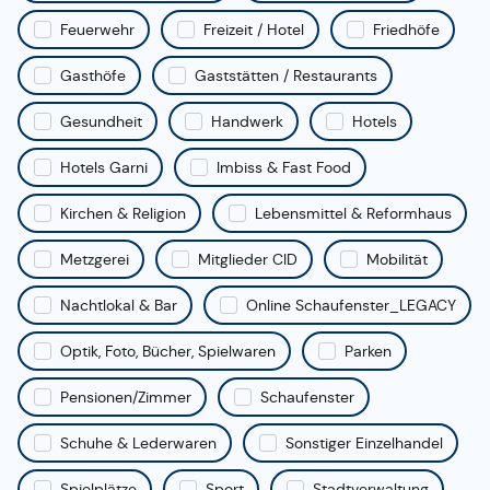
Feuerwehr
Freizeit / Hotel
Friedhöfe
Gasthöfe
Gaststätten / Restaurants
Gesundheit
Handwerk
Hotels
Hotels Garni
Imbiss & Fast Food
Kirchen & Religion
Lebensmittel & Reformhaus
Metzgerei
Mitglieder CID
Mobilität
Nachtlokal & Bar
Online Schaufenster_LEGACY
Optik, Foto, Bücher, Spielwaren
Parken
Pensionen/Zimmer
Schaufenster
Schuhe & Lederwaren
Sonstiger Einzelhandel
Spielplätze
Sport
Stadtverwaltung