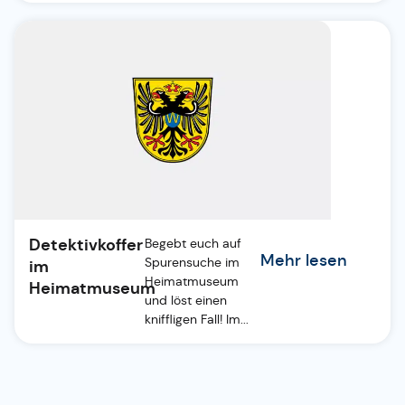
Detektivkoffer
Begebt euch auf
Mehr lesen
Spurensuche im
im
Heimatmuseum
Heimatmuseum
und löst einen
kniffligen Fall! Im...