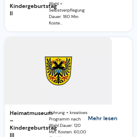
Wahl +
Kindergeburtstag
Selbstverpflegung
II
Dauer: 180 Min.
Koste...
Heimatmuseum
Führung + kreatives
Mehr lesen
Programm nach
–
Wahl Dauer: 120
Kindergeburtstag
Min. Kosten: 60,00
III