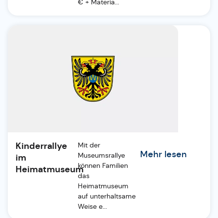
€ + Materia...
Kinderrallye
Mit der
Mehr lesen
Museumsrallye
im
können Familien
Heimatmuseum
das
Heimatmuseum
auf unterhaltsame
Weise e...