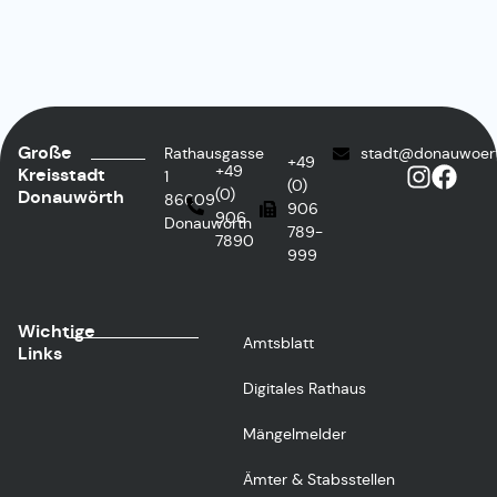
Große
Rathausgasse
stadt@donauwoer
+49
+49
Kreisstadt
1
(0)
(0)
Donauwörth
86609
906
906
Donauwörth
789-
7890
999
Wichtige
Amtsblatt
Links
Digitales Rathaus
Mängelmelder
Ämter & Stabsstellen