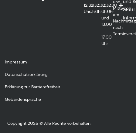
und K
und
12:30
12:30
12:30
12:30
12:30
Mittwoch
Städt.
Uhr
Uhr
Uhr
Uhr
Uhr
am
Infor
und
Nachmitta
13:00
nach
-
Terminvere
17:00
Uhr
Impressum
Datenschutzerklärung
Erklärung zur Barrierefreiheit
Gebärdensprache
Copyright 2026 © Alle Rechte vorbehalten.