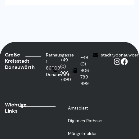
Große
Rathausgasse
stadt@donauwoer
+49
+49
Kreisstadt
1
(0)
(0)
Donauwörth
86609
906
906
Donauwörth
789-
7890
999
Wichtige
Amtsblatt
Links
Digitales Rathaus
Mängelmelder