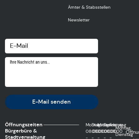
Ämter & Stabsstellen
Newsletter
E-Mail senden
Öffnungszeiten
Montag
Dienstag
Mittwoch
Donnerstag
Freitag
Montag,
Bürgerbüro &
08:00
08:00
08:00
08:00
08:00
Öffnu
Dienstag
Stadtverwaltung
-
-
-
-
-